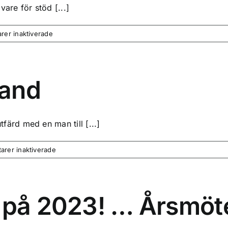
are för stöd [...]
för
er inaktiverade
God
Jul
och
Gott
rand
Nytt
År
2024!
rd med en man till [...]
för
rer inaktiverade
Resa
till
Vejbystrand
g på 2023! … Årsmö