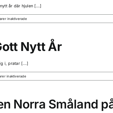
tt år där hjulen [...]
för
rer inaktiverade
God
fortsättning
på
2023!
Gott Nytt År
…
Årsmöte
2023-
i, pratar [...]
03-
05!
för
er inaktiverade
God
Jul
och
ett
n Norra Småland på
Gott
Nytt