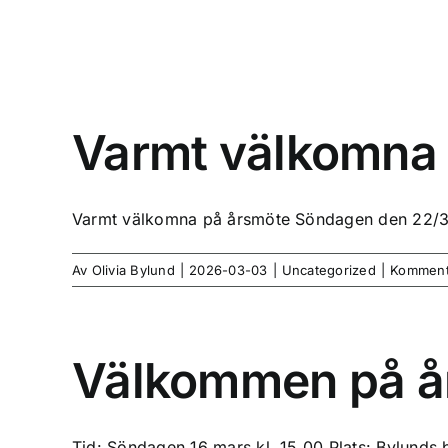
Fortsätt
till
innehållet
Varmt välkomna 
Varmt välkomna på årsmöte Söndagen den 22/3 k
Av
Olivia Bylund
|
2026-03-03
|
Uncategorized
|
Kommenta
Välkommen på å
Tid: Söndagen 16 mars kl. 15.00 Plats: Bylunds bi