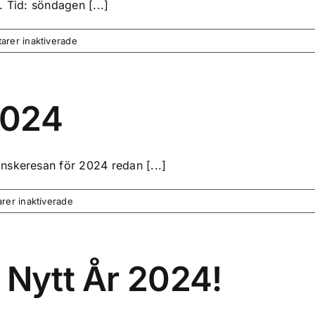
 Tid: söndagen [...]
för
rer inaktiverade
Årsmöte
2024
2024
nskeresan för 2024 redan [...]
för
er inaktiverade
Medlemsavgift
2024
 Nytt År 2024!