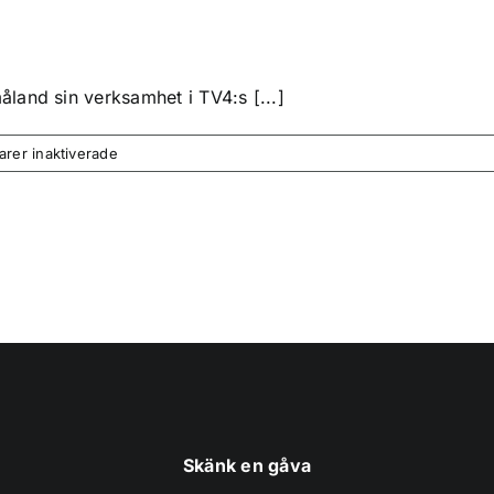
År
land sin verksamhet i TV4:s [...]
för
rer inaktiverade
Önskeambulansen
Norra
Småland
på
TV4
”Efter
fem”
Skänk en gåva