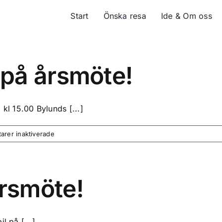
Start
Önska resa
Ide & Om oss
på årsmöte!
l 15.00 Bylunds [...]
för
rer inaktiverade
Varmt
välkomna
på
årsmöte!
rsmöte!
l på [...]