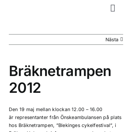
Fortsätt
Togg
till
innehållet
Navig
Start
Nästa
Önska
Bräknetrampen
Ide &
2012
Vi tac
Nyhet
Den 19 maj mellan klockan 12.00 – 16.00
är representanter från Önskeambulansen på plats
hos Bräknetrampen, ”Blekinges cykelfestival”, i