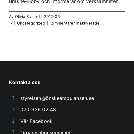
Bräkne-Hoby och informerar om verksamheten.
Av
Olivia Bylund
|
2012-05-
för
17
|
Uncategorized
|
Kommentarer inaktiverade
Bräknetrampen
2012
Kontakta oss
styrelsen@önskeambulansen.se
070-939 02 48
Vår Facebook
Organisationsnummer